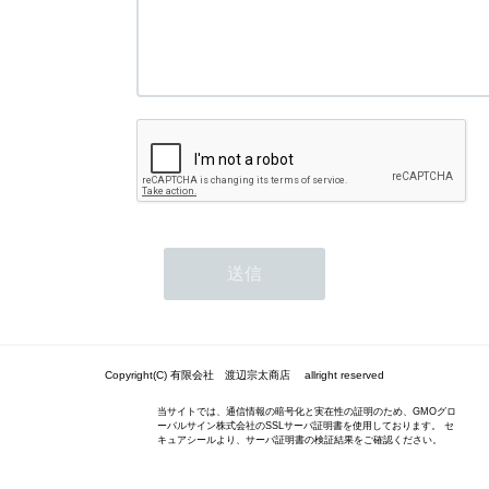
Copyright(C) 有限会社 渡辺宗太商店 allright reserved
当サイトでは、通信情報の暗号化と実在性の証明のため、GMOグロ
ーバルサイン株式会社のSSLサーバ証明書を使用しております。 セ
キュアシールより、サーバ証明書の検証結果をご確認ください。