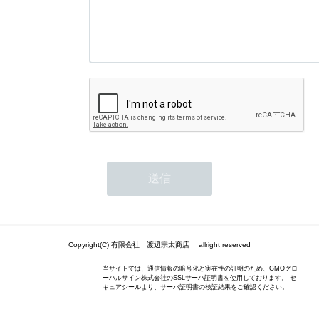
Copyright(C) 有限会社 渡辺宗太商店 allright reserved
当サイトでは、通信情報の暗号化と実在性の証明のため、GMOグロ
ーバルサイン株式会社のSSLサーバ証明書を使用しております。 セ
キュアシールより、サーバ証明書の検証結果をご確認ください。