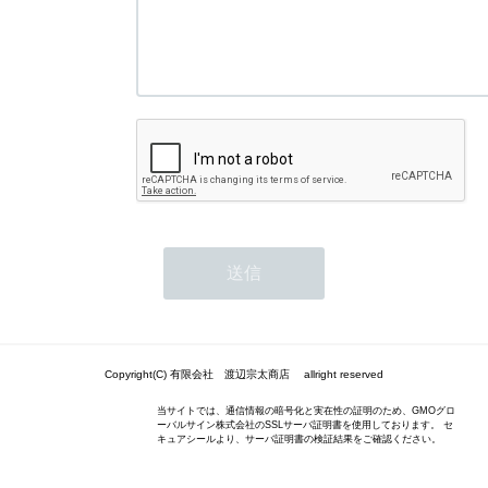
Copyright(C) 有限会社 渡辺宗太商店 allright reserved
当サイトでは、通信情報の暗号化と実在性の証明のため、GMOグロ
ーバルサイン株式会社のSSLサーバ証明書を使用しております。 セ
キュアシールより、サーバ証明書の検証結果をご確認ください。