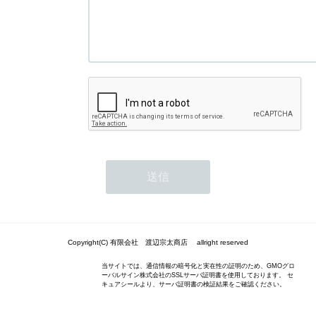
Copyright(C) 有限会社 渡辺宗太商店 allright reserved
当サイトでは、通信情報の暗号化と実在性の証明のため、GMOグロ
ーバルサイン株式会社のSSLサーバ証明書を使用しております。 セ
キュアシールより、サーバ証明書の検証結果をご確認ください。